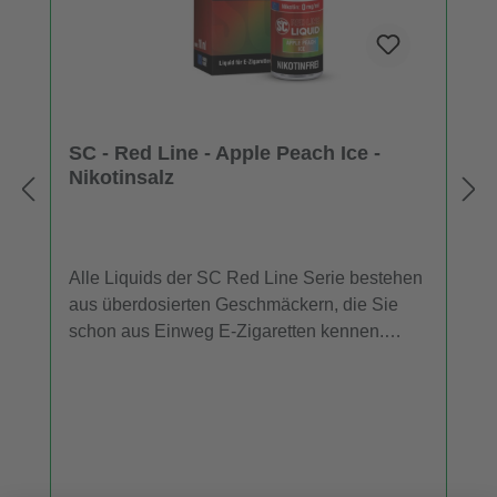
SC - Red Line - Apple Peach Ice -
Nikotinsalz
Alle Liquids der SC Red Line Serie bestehen
aus überdosierten Geschmäckern, die Sie
schon aus Einweg E-Zigaretten kennen.
Daher entfalten die SC Red Line Nikotinsalz
Liquids im niedrigen Leistungsbereich mehr
Aroma als herkömmliche Liquids. Für
Dampfer, die ein E-Liquid mit dem
Geschmack von Apfel, Pfirsich und einer
kühlen Komponente suchen, ist "Apple