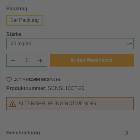
auswählen
Packung
1er Packung
auswählen
Stärke
Produkt Anzahl: Gib den gewünschten Wert e
In den Warenkorb
Zum Merkzettel hinzufügen
Produktnummer:
SCNSL10CT-20
ALTERSPRÜFUNG NOTWENDIG
Beschreibung