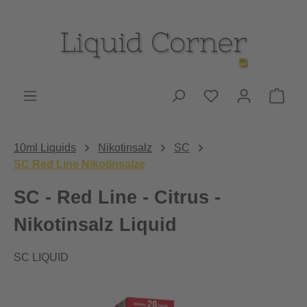
Zum Hauptinhalt springen
Du hast 0 Produk
Ware
10ml Liquids
Nikotinsalz
SC
SC Red Line Nikotinsalze
SC - Red Line - Citrus -
Nikotinsalz Liquid
SC LIQUID
Bildergalerie überspringen