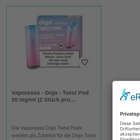
Vaporesso - Dojo - Twist Pod
20 mg/ml (2 Stück pro
Packung) - Blueberry Cherry
Cranberry
Die Vaporesso Dojo Twist Pods
werden als Zubehör für die Dojo Twist