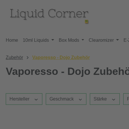
m Hauptinhalt springen
Zur Suche springen
Zur Hauptnavigation springen
Home
10ml Liquids
Box Mods
Clearomizer
E-
Zubehör
Vaporesso - Dojo Zubehör
Vaporesso - Dojo Zubeh
Hersteller
Geschmack
Stärke