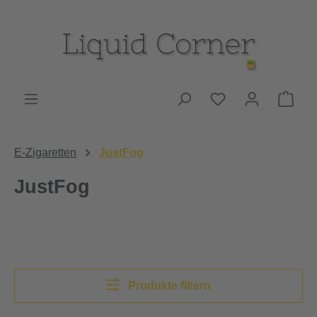
Zum Hauptinhalt springen
Du hast 0 Produk
Ware
E-Zigaretten
JustFog
JustFog
Produkte filtern