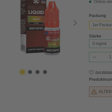
Online verf
au
Packung
1er Packu
ausw
Stärke
Produkt 
Zum Merkzet
Produktnu
ALTE