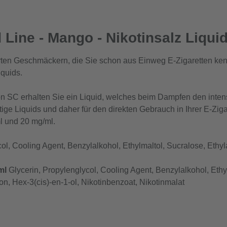
Line - Mango - Nikotinsalz Liqui
rten Geschmäckern, die Sie schon aus Einweg E-Zigaretten kenn
quids.
on SC erhalten Sie ein Liquid, welches beim Dampfen den inte
rtige Liquids und daher für den direkten Gebrauch in Ihrer E-Zig
l und 20 mg/ml.
ol, Cooling Agent, Benzylalkohol, Ethylmaltol, Sucralose, Ethyla
ml
Glycerin, Propylenglycol, Cooling Agent, Benzylalkohol, Ethyl
on, Hex-3(cis)-en-1-ol, Nikotinbenzoat, Nikotinmalat