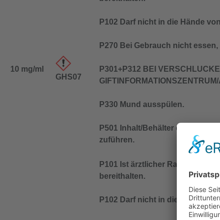
P102 Darf nicht in die Hände vo
P270 Bei Gebrauch nicht essen, 
10 mg/ml
P301+P312 BEI VERSCHLUCKEN
GHS07
GIFTINFORMATIONSZENTRUM/Ar
P330 Mund ausspülen.
P501 Inhalt/Behälter entspreche
zuführen.
P101 Ist ärztlicher Rat erforder
bereithalten.
P102 Darf nicht in die Hände vo