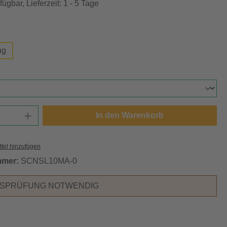
ügbar, Lieferzeit: 1 - 5 Tage
swählen
ng
ählen
Anzahl: Gib den gewünschten Wert ein oder
In den Warenkorb
tel hinzufügen
mmer:
SCNSL10MA-0
RSPRÜFUNG NOTWENDIG