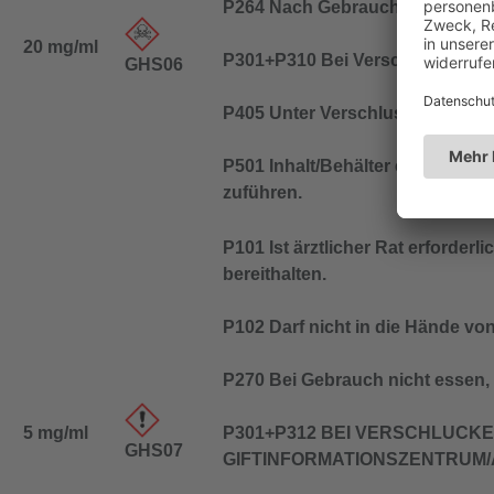
P264 Nach Gebrauch … gründli
20 mg/ml
P301+P310 Bei Verschlucken: Sof
GHS06
P405 Unter Verschluss aufbewa
P501 Inhalt/Behälter entspreche
zuführen.
P101 Ist ärztlicher Rat erforder
bereithalten.
P102 Darf nicht in die Hände vo
P270 Bei Gebrauch nicht essen, 
5 mg/ml
P301+P312 BEI VERSCHLUCKEN
GHS07
GIFTINFORMATIONSZENTRUM/Ar