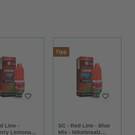
Tipp
d Line -
SC - Red Line - Blue
erry Lemonade
Mix - Nikotinsalz