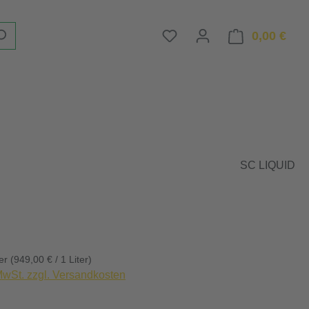
Du hast 0 Produkte auf d
0,00 €
Ware
SC LIQUID
eis:
ter
(949,00 € / 1 Liter)
 MwSt. zzgl. Versandkosten