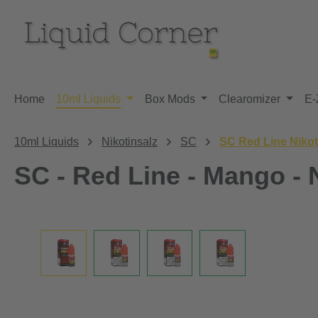
m Hauptinhalt springen
Zur Suche springen
Zur Hauptnavigation springen
Home
10ml Liquids
Box Mods
Clearomizer
E-
10ml Liquids
Nikotinsalz
SC
SC Red Line Nikot
SC - Red Line - Mango - 
Bildergalerie überspringen