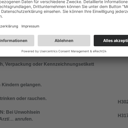
ch waschen.
H412
ort Giftinformationszentrum oder Arzt anrufen.
Wirk
hren.
H317
nd den örtlichen Vorschriften der Entsorgung
lich, Verpackung oder Kennzeichnungsetikett
n Kindern gelangen.
trinken oder rauchen.
H302
: Bei Unwohlsein
H317
zt/… anrufen.