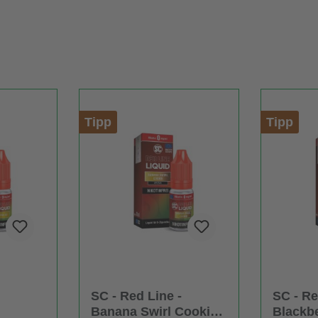
Tipp
Tipp
SC - Red Line -
SC - Re
Banana Swirl Cookie -
Blackb