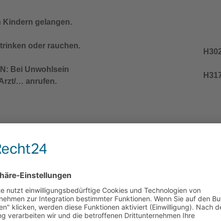
n Kindern gelangen.
trinken oder rauchen.
H302
: Bei Unwohlsein
H317
zt/… anrufen.
nd den örtlichen Vorschriften der Entsorgung
lich, Verpackung oder Kennzeichnungsetikett
H301
n Kindern gelangen.
H312