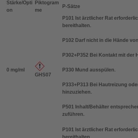
Stärke/Opti
Piktogram
P-Sätze
on
me
P101 Ist ärztlicher Rat erforder
bereithalten.
P102 Darf nicht in die Hände vo
P302+P352 Bei Kontakt mit der H
0 mg/ml
P330 Mund ausspülen.
GHS07
P333+P313 Bei Hautreizung oder -
hinzuziehen.
P501 Inhalt/Behälter entspreche
zuführen.
P101 Ist ärztlicher Rat erforder
bereithalten.