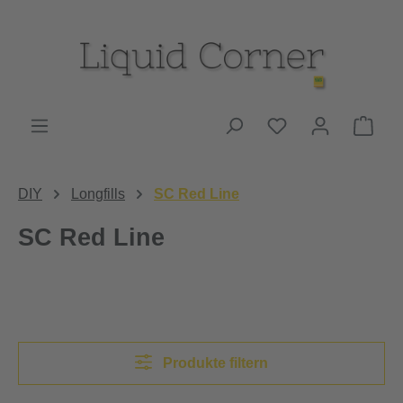
Zum Hauptinhalt springen
Du hast 0 Produk
Ware
DIY
Longfills
SC Red Line
SC Red Line
Produkte filtern