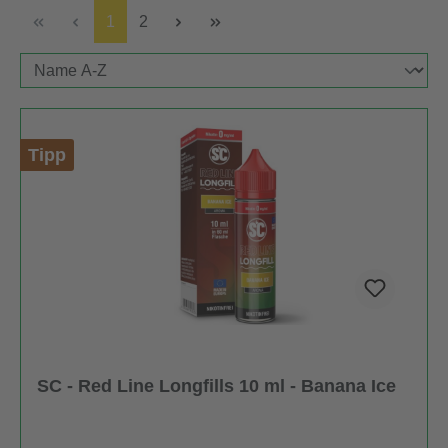
Seite
Seite
1
2
Tipp
SC - Red Line Longfills 10 ml - Banana Ice