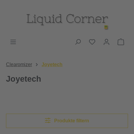
Zum Hauptinhalt springen
Du hast 0 Produk
Ware
Clearomizer
Joyetech
Joyetech
Produkte filtern