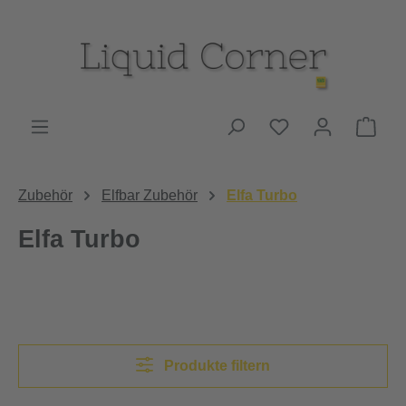
Zum Hauptinhalt springen
Du hast 0 Produk
Ware
Zubehör
Elfbar Zubehör
Elfa Turbo
Elfa Turbo
Produkte filtern