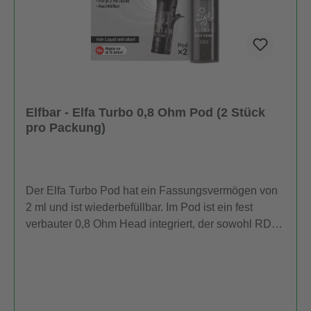
KGAdresse: Barnerstr. 14b 22765 HamburgE-Mail:
service@innocigs.comHersteller:Firma: InnoCigs
GmbH & Co. KGAdresse: Barnerstr. 14b 22765
HamburgE-Mail:
service@innocigs.comGebrauchtsinformationen
(BPZ):Produkthinweise-PDF öffnen
Elfbar - Elfa Turbo 0,8 Ohm Pod (2 Stück
pro Packung)
Der Elfa Turbo Pod hat ein Fassungsvermögen von
2 ml und ist wiederbefüllbar. Im Pod ist ein fest
verbauter 0,8 Ohm Head integriert, der sowohl RDL-
als auch MTL-Dampfen ermöglicht, wenn das Pod-
System mit dem passenden Elfa Turbo Akku mit 550
mAh verwendet wird. Befüllt wird der Tank über das
Side-Filling-System. Jede Packung enthält zwei
Elfbar Elfa Turbo Pods. Um den reinen Geschmack