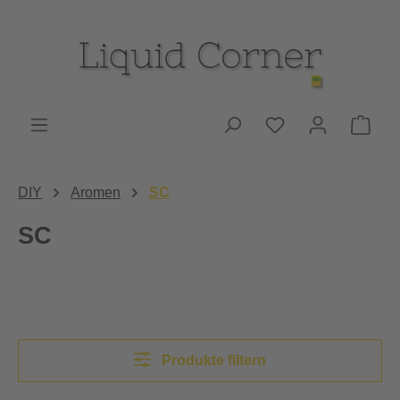
Zum Hauptinhalt springen
Du hast 0 Produk
Ware
DIY
Aromen
SC
SC
Produkte filtern