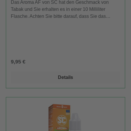
Das Aroma AF von SC hat den Geschmack von
Tabak und Sie erhalten es in einer 10 Milliliter
Flasche. Achten Sie bitte darauf, dass Sie das
Aroma nicht unverdünnt zum Dampfen verwenden.
Informationen nach Produktsicherheitsverordnung
(GPSR)Hersteller:Firma: Flavourtec Sp. z
o.o.Adresse: Geodetów 28, 80-298 Gdansk, PolenE-
Mail: info@flavourtec.netGebrauchtsinformationen
(BPZ):Produkthinweise-PDF öffnen
Regulärer Preis:
9,95 €
Details