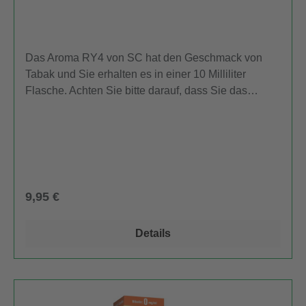
Das Aroma RY4 von SC hat den Geschmack von
Tabak und Sie erhalten es in einer 10 Milliliter
Flasche. Achten Sie bitte darauf, dass Sie das
Aroma nicht unverdünnt zum Dampfen verwenden.
Informationen nach Produktsicherheitsverordnung
(GPSR)Hersteller:Firma: Flavourtec Sp. z
o.o.Adresse: Geodetów 28, 80-298 Gdansk, PolenE-
Mail: info@flavourtec.netGebrauchtsinformationen
(BPZ):Produkthinweise-PDF öffnen
Regulärer Preis:
9,95 €
Details