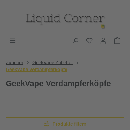
Zum Hauptinhalt springen
Du hast 0 Produk
Ware
Zubehör
GeekVape Zubehör
GeekVape Verdampferköpfe
GeekVape Verdampferköpfe
Produkte filtern