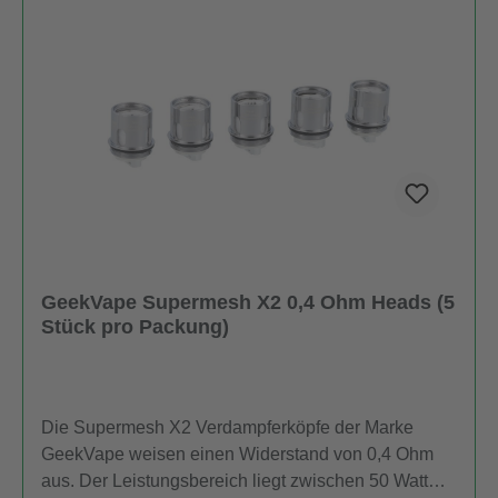
KGAdresse: Barnerstr. 14b 22765 HamburgE-Mail:
service@innocigs.comHersteller:Firma: Shenzhen
Geekvape Technology Co., Ltd.Adresse: 605,
Building l, Qianhai Kexing Science Park,
LaborCommunity,Xixiang Street, Bao'an District,
Shenzhen, China.E-Mail:
support@geekvape.comGebrauchtsinformationen
(BPZ):Produkthinweise-PDF öffnen
GeekVape Supermesh X2 0,4 Ohm Heads (5
Stück pro Packung)
Die Supermesh X2 Verdampferköpfe der Marke
GeekVape weisen einen Widerstand von 0,4 Ohm
aus. Der Leistungsbereich liegt zwischen 50 Watt