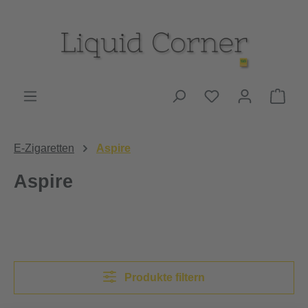
Zum Hauptinhalt springen
Du hast 0 Produk
Ware
E-Zigaretten
Aspire
Aspire
Produkte filtern