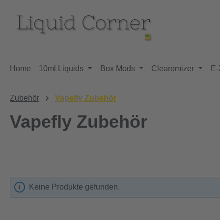
m Hauptinhalt springen
Zur Suche springen
Zur Hauptnavigation springen
Home
10ml Liquids
Box Mods
Clearomizer
E-
Zubehör
Vapefly Zubehör
Vapefly Zubehör
Keine Produkte gefunden.