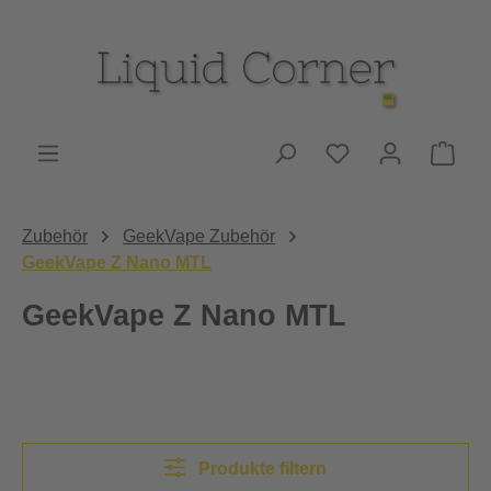
Zum Hauptinhalt springen
Du hast 0 Produk
Ware
Zubehör
GeekVape Zubehör
GeekVape Z Nano MTL
GeekVape Z Nano MTL
Produkte filtern