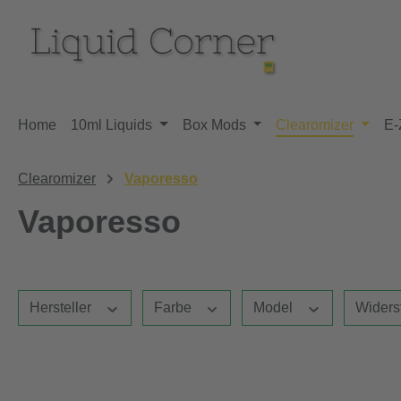
m Hauptinhalt springen
Zur Suche springen
Zur Hauptnavigation springen
Home
10ml Liquids
Box Mods
Clearomizer
E-
Clearomizer
Vaporesso
Vaporesso
Hersteller
Farbe
Model
Widers