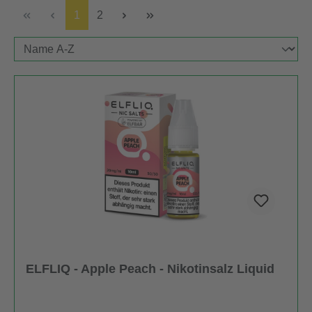
Seite
Seite
1
2
ELFLIQ - Apple Peach - Nikotinsalz Liquid