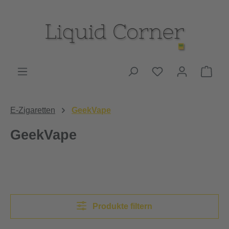
Zum Hauptinhalt springen
Du hast 0 Produk
Ware
E-Zigaretten
GeekVape
GeekVape
Produkte filtern