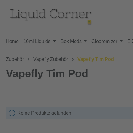
m Hauptinhalt springen
Zur Suche springen
Zur Hauptnavigation springen
Home
10ml Liquids
Box Mods
Clearomizer
E-
Zubehör
Vapefly Zubehör
Vapefly Tim Pod
Vapefly Tim Pod
Keine Produkte gefunden.