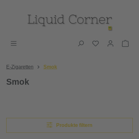
Zum Hauptinhalt springen
Du hast 0 Produk
Ware
E-Zigaretten
Smok
Smok
Produkte filtern