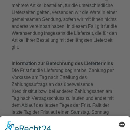
mehrere Artikel bestellen, für die unterschiedliche
Lieferzeiten gelten, versenden wir die Ware in einer
gemeinsamen Sendung, sofern wir mit Ihnen nichts
anderes vereinbart haben. In diesem Fall gilt für die
Warensendung insgesamt die Lieferzeit, die für den
Artikel Ihrer Bestellung mit der längsten Lieferzeit
gilt.
Information zur Berechnung des Liefertermins
Die Frist für die Lieferung beginnt bei Zahlung per
Vorkasse am Tag nach Erteilung des
Zahlungsauftrags an das überweisende
Kreditinstitut bzw. bei anderen Zahlungsarten am
Tag nach Vertragsschluss zu laufen und endet mit
dem Ablauf des letzten Tages der Frist. Fällt der
letzte Tag der Frist auf einen Samstag, Sonntag
oder einen am Lieferort staatlich anerkannten
allgemeinen Feiertag, so tritt an die Stelle eines