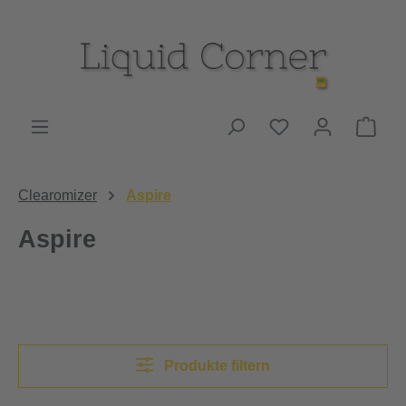
Zum Hauptinhalt springen
Du hast 0 Produk
Ware
Clearomizer
Aspire
Aspire
Produkte filtern