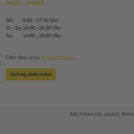
04321 - 300989
Material: KA1 Wicklung: Mesh
Kompatibel mit: Lost Vape Ursa Pod
2,5 ml Informationen nach
Mo.
9:00 - 17:30 Uhr
Produktsicherheitsverordnung
Di - Sa.
10:00 - 18:30 Uhr
(GPSR)Importeur:Firma: InnoCigs
So.
14:00 - 19:00 Uhr
GmbH & Co. KGAdresse: Barnerstr.
14b 22765 HamburgE-Mail:
service@innocigs.comHersteller:Firm
Oder über unser
Kontaktformular
.
a: Shenzhen Lost Vape technology
LtdAdresse: A3, Junfeng Industrial
Vertrag widerrufen
Area, Chongqing Rd, Heping, Fuhai,
Fuyong, Bao'an District,
Shenzhen,ChinaE-Mail:
support@lostvape.comGebrauchtsinf
ormationen (BPZ):Produkthinweise-
PDF öffnen
Alle Preise inkl. gesetzl. Mehr