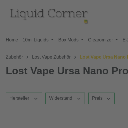
m Hauptinhalt springen
Zur Suche springen
Zur Hauptnavigation springen
Home
10ml Liquids
Box Mods
Clearomizer
E-
Zubehör
Lost Vape Zubehör
Lost Vape Ursa Nano 
Lost Vape Ursa Nano Pro
Hersteller
Widerstand
Preis