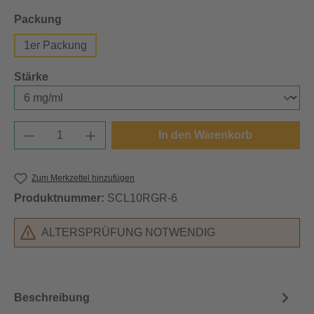
auswählen
Packung
1er Packung
auswählen
Stärke
Produkt Anzahl: Gib den gewünschten Wert e
In den Warenkorb
Zum Merkzettel hinzufügen
Produktnummer:
SCL10RGR-6
ALTERSPRÜFUNG NOTWENDIG
Beschreibung