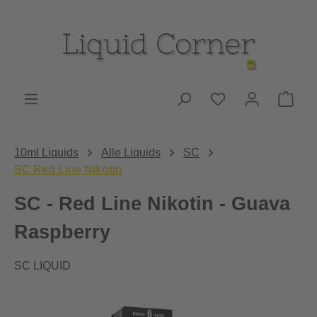
Zum Hauptinhalt springen
Du hast 0 Produk
Ware
10ml Liquids
Alle Liquids
SC
SC Red Line Nikotin
SC - Red Line Nikotin - Guava
Raspberry
SC LIQUID
Bildergalerie überspringen