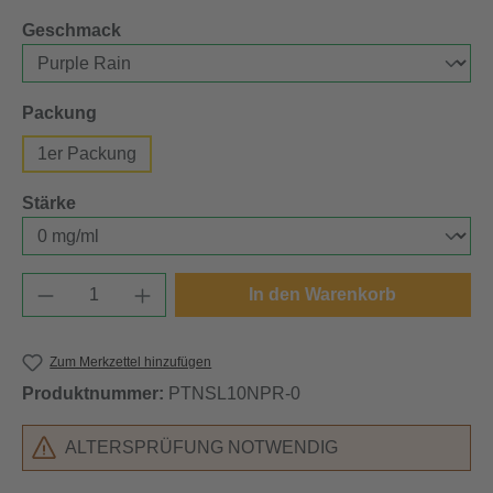
auswählen
Geschmack
auswählen
Packung
1er Packung
auswählen
Stärke
Produkt Anzahl: Gib den gewünschten Wert e
In den Warenkorb
Zum Merkzettel hinzufügen
Produktnummer:
PTNSL10NPR-0
ALTERSPRÜFUNG NOTWENDIG