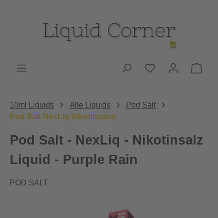
Zum Hauptinhalt springen
Du hast 0 Produk
Ware
10ml Liquids
Alle Liquids
Pod Salt
Pod Salt NexLiq Nikotinsalze
Pod Salt - NexLiq - Nikotinsalz
Liquid - Purple Rain
POD SALT
Bildergalerie überspringen