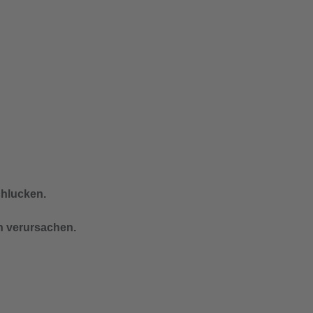
chlucken.
n verursachen.