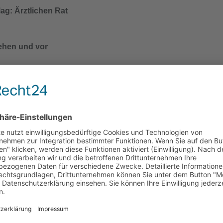
ag: Ärztlichen Rat
ehen und vor
lichen Vorschriften
ackung oder
 gelangen.
ebel / Dampf /
n.