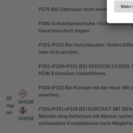
P270 Bei Gebrauch nicht essen, trinken o
P280 Schutzhandschuhe / Schutzkleidung
Gesichtsschutz tragen.
P301+P310 Bei Verschlucken: Sofort Gift
oder Arzt anrufen.
P301+P330+P331 BEI VERSCHLUCKEN: M
KEIN Erbrechen herbeiführen.
P302+P352 Bei Kontakt mit der Haut: Mit v
waschen.
20
GHS06
mg/
P305+P351+P338 BEI KONTAKT MIT DEN 
ml
Minuten lang behutsam mit Wasser spülen
GHS08
vorhandene Kontaktlinsen nach Möglichke