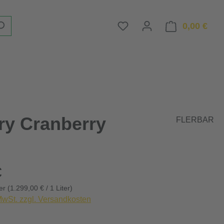
Du hast 0 Produkte auf d
0,00 €
Ware
rry Cranberry
FLERBAR
eis:
€
ter
(1.299,00 € / 1 Liter)
 MwSt. zzgl. Versandkosten