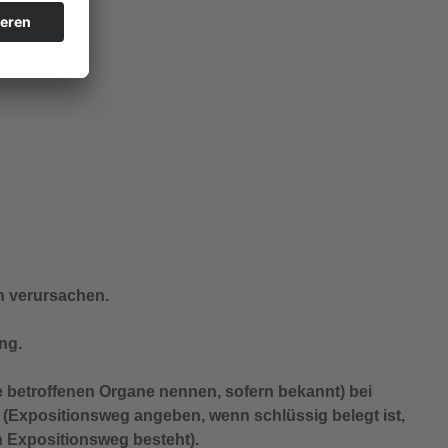
n verursachen.
ng.
 betroffenen Organe nennen, sofern bekannt) bei
n (Expositionsweg angeben, wenn schlüssig belegt ist,
 Expositionsweg besteht).