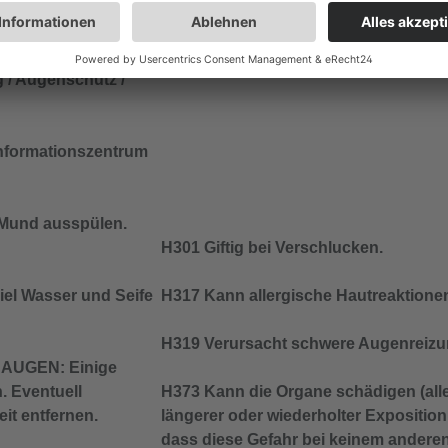
der rauchen.
 / Augenschutz /
informationszentrum
und ausspülen.
H301 Giftig bei Verschlucken.
iel Wasser und Seife
H317 Kann allergische Hautreaktione
H319 Verursacht schwere Augenreizu
AUGEN: Einige
. Eventuell
H373 Kann die Organe schädigen (alle
it entfernen.
längerer oder wiederholter Expositio
dass diese Gefahr bei keinem anderen