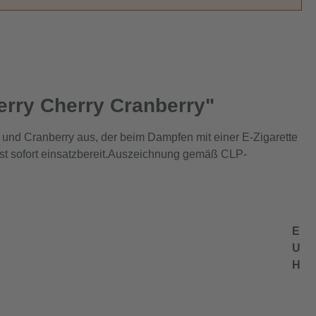
berry Cherry Cranberry"
 und Cranberry aus, der beim Dampfen mit einer E-Zigarette
d ist sofort einsatzbereit.Auszeichnung gemäß CLP-
E
U
H