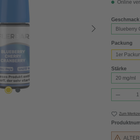
Online verf
Geschmack
au
Packung
1er Packu
ausw
Stärke
Produkt 
Zum Merkzet
Produktnu
ALTE