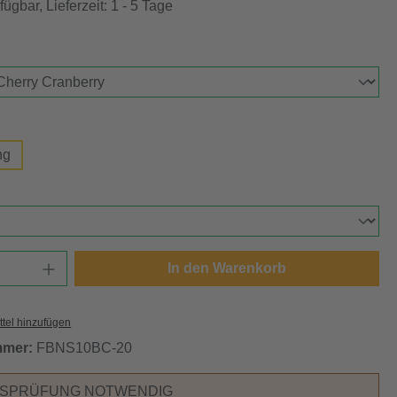
ügbar, Lieferzeit: 1 - 5 Tage
auswählen
swählen
ng
ählen
Anzahl: Gib den gewünschten Wert ein oder
In den Warenkorb
tel hinzufügen
mmer:
FBNS10BC-20
RSPRÜFUNG NOTWENDIG