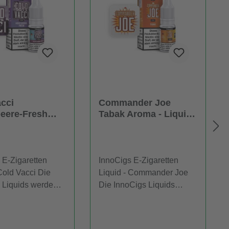
acci
Commander Joe
beere-Fresh
Tabak Aroma - Liquid
 Liquid für E-
für E-Zigaretten
ten
 E-Zigaretten
InnoCigs E-Zigaretten
Liquid - Commander Joe
 Liquids werden
Die InnoCigs Liquids
 einer 10ml
werden Ihnen in einer
eliefert. InnoCigs
10ml Flasche geliefert.
s werden in E-
InnoCigs E-Liquids