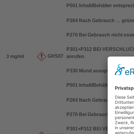
P501 Inhalt/Behälter entspre
P264 Nach Gebrauch … gründ
P270 Bei Gebrauch nicht esse
P301+P312 BEI VERSCHLUCK
GHS07
3 mg/ml
anrufen.
P330 Mund ausspülen.
P501 Inhalt/Behälter entspre
P264 Nach Gebrauch … gründ
P270 Bei Gebrauch nicht esse
P301+P312 BEI VERSCHLUCK