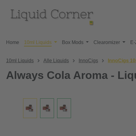
m Hauptinhalt springen
Zur Suche springen
Zur Hauptnavigation springen
Home
10ml Liquids
Box Mods
Clearomizer
E-
10ml Liquids
Alle Liquids
InnoCigs
InnoCigs 10
Always Cola Aroma - Liqu
Bildergalerie überspringen