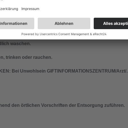
chend den örtlichen Vorschriften der Entsorgung zuführen.
lich waschen.
n, trinken oder rauchen.
EN: Bei Unwohlsein GIFTINFORMATIONSZENTRUM/Arzt
chend den örtlichen Vorschriften der Entsorgung zuführen.