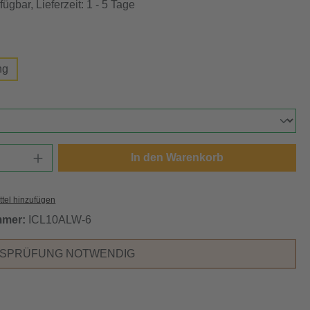
ügbar, Lieferzeit: 1 - 5 Tage
swählen
ng
ählen
Anzahl: Gib den gewünschten Wert ein oder
In den Warenkorb
tel hinzufügen
mmer:
ICL10ALW-6
RSPRÜFUNG NOTWENDIG