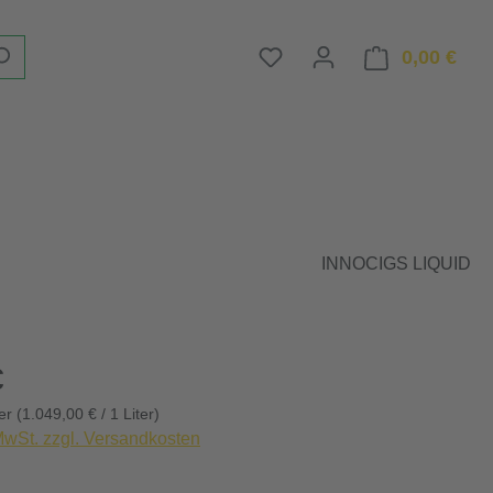
Du hast 0 Produkte auf d
0,00 €
Ware
INNOCIGS LIQUID
eis:
€
ter
(1.049,00 € / 1 Liter)
 MwSt. zzgl. Versandkosten