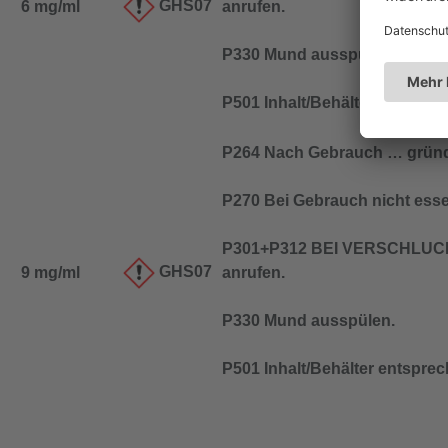
GHS07
6 mg/ml
anrufen.
P330 Mund ausspülen.
P501 Inhalt/Behälter entspre
P264 Nach Gebrauch … gründ
P270 Bei Gebrauch nicht esse
P301+P312 BEI VERSCHLUCK
GHS07
9 mg/ml
anrufen.
P330 Mund ausspülen.
P501 Inhalt/Behälter entspre