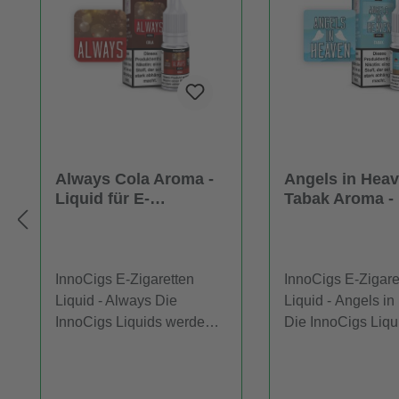
Always Cola Aroma -
Angels in Hea
Liquid für E-
Tabak Aroma - 
Zigaretten
für E-Zigarette
InnoCigs E-Zigaretten
InnoCigs E-Zigare
Liquid - Always Die
Liquid - Angels in Heaven
InnoCigs Liquids werden
Die InnoCigs Liqu
Ihnen in einer 10ml
werden Ihnen in e
Flasche geliefert. InnoCigs
10ml Flasche gelie
E-Liquids werden in E-
InnoCigs E-Liquid