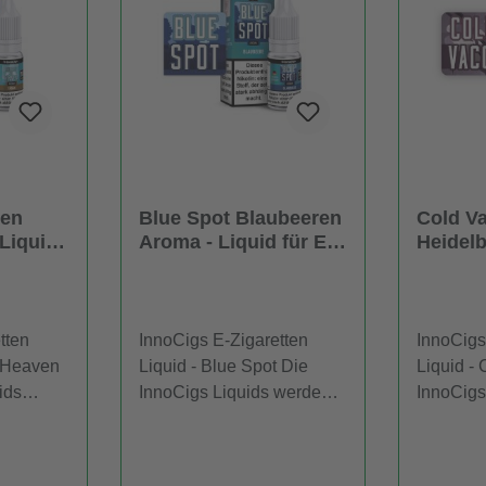
ven
Blue Spot Blaubeeren
Cold V
Liquid
Aroma - Liquid für E-
Heidel
n
Zigaretten
Aroma -
Zigaret
tten
InnoCigs E-Zigaretten
InnoCigs
Liquid - Blue Spot Die
Liquid - Cold Vacci Die
ids
InnoCigs Liquids werden
InnoCigs
iner
Ihnen in einer 10ml
Ihnen in
fert.
Flasche geliefert. InnoCigs
Flasche g
s
E-Liquids werden in E-
E-Liquid