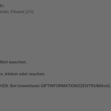
l
\n
kotin, Ethanol (1%)
lich waschen.
n, trinken oder rauchen.
EN: Bei Unwohlsein GIFTINFORMATIONSZENTRUM/Arzt