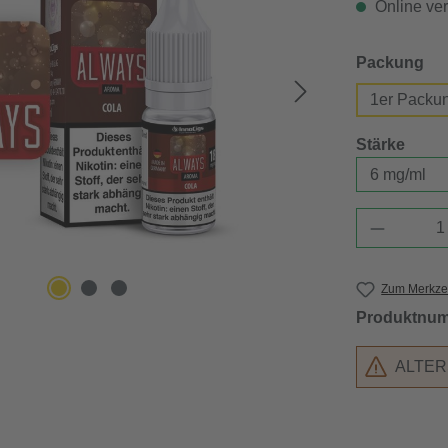
Online verf
au
Packung
1er Packu
ausw
Stärke
Produkt 
Zum Merkzet
Produktnu
ALTE