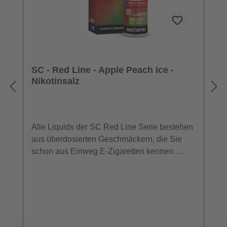
SC - Red Line - Apple Peach Ice -
Nikotinsalz
Alle Liquids der SC Red Line Serie bestehen
aus überdosierten Geschmäckern, die Sie
schon aus Einweg E-Zigaretten kennen.
Daher entfalten die SC Red Line Nikotinsalz
Liquids im niedrigen Leistungsbereich mehr
Aroma als herkömmliche Liquids. Für
Dampfer, die ein E-Liquid mit dem
Geschmack von Apfel, Pfirsich und einer
kühlen Komponente suchen, ist "Apple