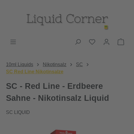
Zum Hauptinhalt springen
Du hast 0 Produk
Ware
10ml Liquids
Nikotinsalz
SC
SC Red Line Nikotinsalze
SC - Red Line - Erdbeere
Sahne - Nikotinsalz Liquid
SC LIQUID
Bildergalerie überspringen