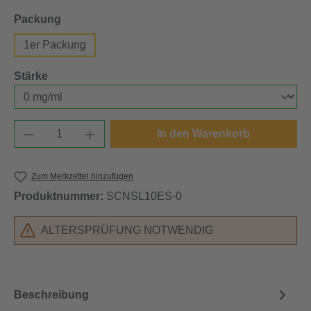
auswählen
Packung
1er Packung
auswählen
Stärke
Produkt Anzahl: Gib den gewünschten Wert e
In den Warenkorb
Zum Merkzettel hinzufügen
Produktnummer:
SCNSL10ES-0
ALTERSPRÜFUNG NOTWENDIG
Beschreibung