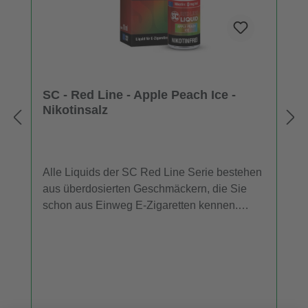
SC - Red Line - Apple Peach Ice -
Nikotinsalz
Alle Liquids der SC Red Line Serie bestehen
aus überdosierten Geschmäckern, die Sie
schon aus Einweg E-Zigaretten kennen.
Daher entfalten die SC Red Line Nikotinsalz
Liquids im niedrigen Leistungsbereich mehr
Aroma als herkömmliche Liquids. Für
Dampfer, die ein E-Liquid mit dem
Geschmack von Apfel, Pfirsich und einer
kühlen Komponente suchen, ist "Apple