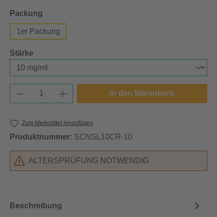
auswählen
Packung
1er Packung
auswählen
Stärke
Produkt Anzahl: Gib den gewünschten Wert e
In den Warenkorb
Zum Merkzettel hinzufügen
Produktnummer:
SCNSL10CR-10
ALTERSPRÜFUNG NOTWENDIG
Beschreibung