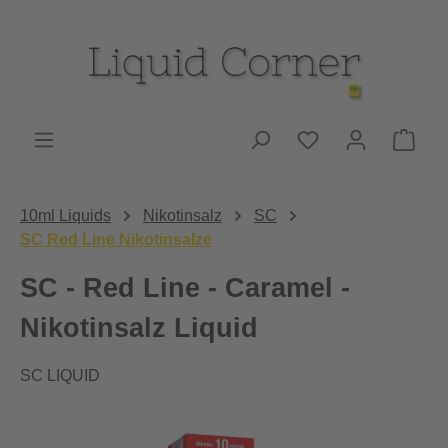
Zum Hauptinhalt springen
Du hast 0 Produk
Ware
10ml Liquids
Nikotinsalz
SC
SC Red Line Nikotinsalze
SC - Red Line - Caramel -
Nikotinsalz Liquid
SC LIQUID
Bildergalerie überspringen