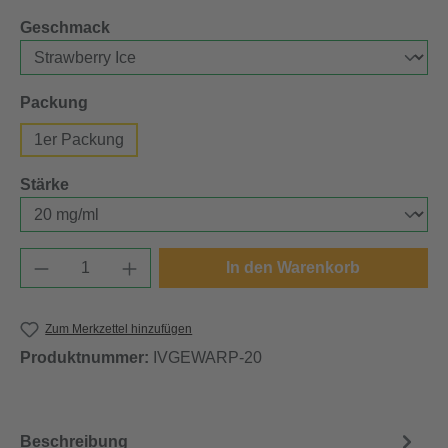
auswählen
Geschmack
auswählen
Packung
1er Packung
auswählen
Stärke
Produkt Anzahl: Gib den gewünschten Wert e
In den Warenkorb
Zum Merkzettel hinzufügen
Produktnummer:
IVGEWARP-20
Beschreibung