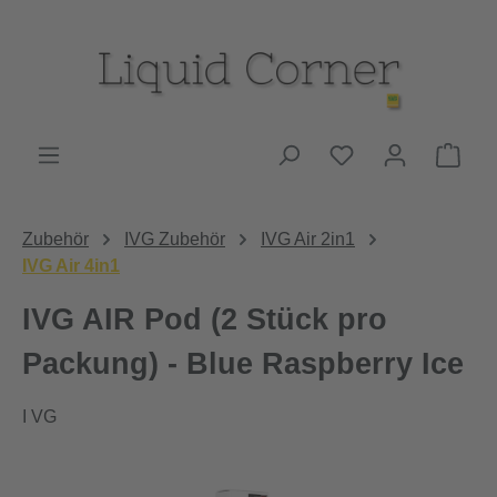
Zum Hauptinhalt springen
Du hast 0 Produk
Ware
Zubehör
IVG Zubehör
IVG Air 2in1
IVG Air 4in1
IVG AIR Pod (2 Stück pro
Packung) - Blue Raspberry Ice
I VG
Bildergalerie überspringen