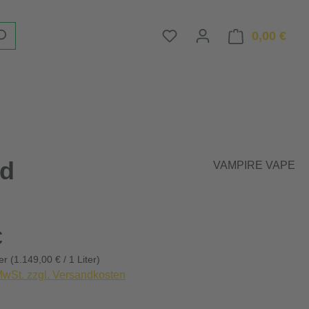
Du hast 0 Produkte auf d
0,00 €
Ware
id
VAMPIRE VAPE
eis:
€
ter
(1.149,00 € / 1 Liter)
 MwSt. zzgl. Versandkosten