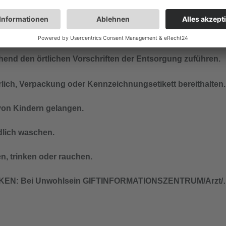
chend den örtlichen Vorschriften der Entsorgung zuführen.
derlich, Verpackung oder Kennzeichnungsetikett bereithalten.
 von Kindern gelangen.
lich waschen.
n, trinken oder rauchen.
EN: Bei Unwohlsein GIFTINFORMATIONSZENTRUM/Arzt