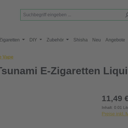
Zigaretten
DIY
Zubehör
Shisha
Neu
Angebote
e Vape
Tsunami E-Zigaretten Liqu
Regulärer Pr
11,49 
Inhalt:
0.01 Li
Preise inkl.