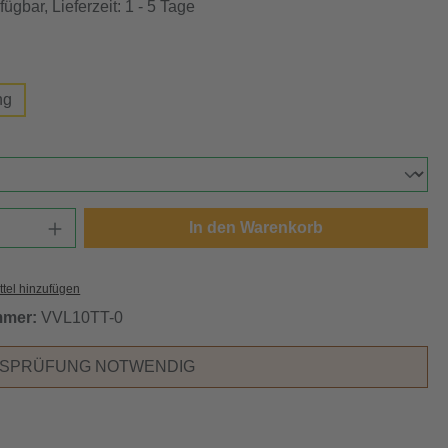
ügbar, Lieferzeit: 1 - 5 Tage
swählen
ng
ählen
Anzahl: Gib den gewünschten Wert ein oder
In den Warenkorb
tel hinzufügen
mmer:
VVL10TT-0
RSPRÜFUNG NOTWENDIG