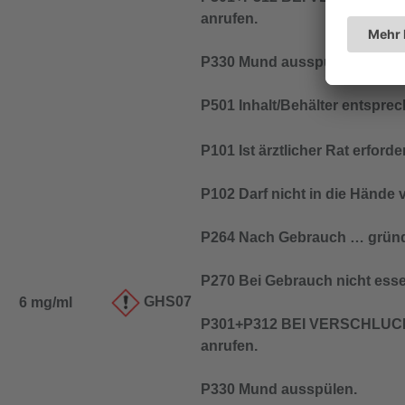
anrufen.
P330 Mund ausspülen.
P501 Inhalt/Behälter entspre
P101 Ist ärztlicher Rat erfor
P102 Darf nicht in die Hände
P264 Nach Gebrauch … gründ
P270 Bei Gebrauch nicht esse
GHS07
6 mg/ml
P301+P312 BEI VERSCHLUCK
anrufen.
P330 Mund ausspülen.