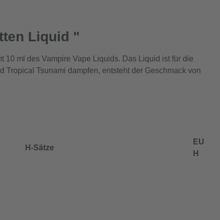
ten Liquid "
t 10 ml des Vampire Vape Liquids. Das Liquid ist für die
uid Tropical Tsunami dampfen, entsteht der Geschmack von
EU
H-Sätze
H