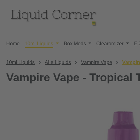
m Hauptinhalt springen
Zur Suche springen
Zur Hauptnavigation springen
Home
10ml Liquids
Box Mods
Clearomizer
E-
10ml Liquids
Alle Liquids
Vampire Vape
Vampir
Vampire Vape - Tropical 
Bildergalerie überspringen