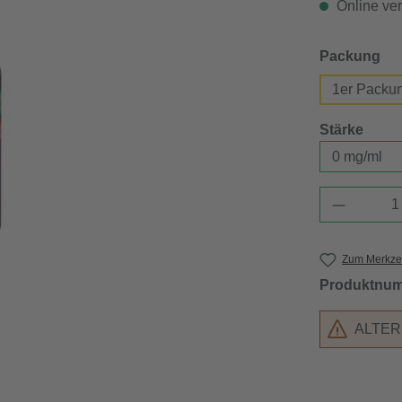
Online verf
au
Packung
1er Packu
ausw
Stärke
Produkt 
Zum Merkzet
Produktnu
ALTE