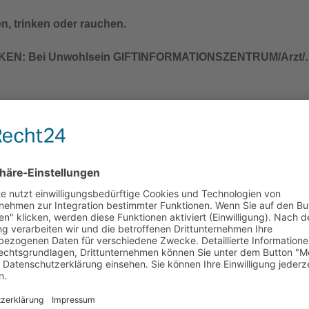
n, trinken oder rauchen.
EN: Bei Unwohlsein GIFTINFORMATIONSZENTRUM/Arzt
chend den örtlichen Vorschriften der Entsorgung zuführen.
derlich, Verpackung oder Kennzeichnungsetikett bereithalten.
 von Kindern gelangen.
lich waschen.
n, trinken oder rauchen.
EN: Bei Unwohlsein GIFTINFORMATIONSZENTRUM/Arzt