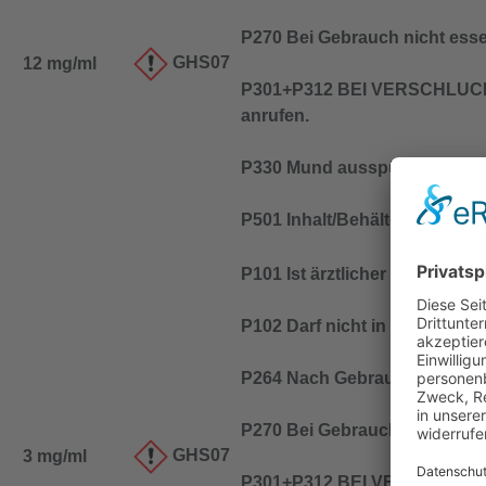
P270 Bei Gebrauch nicht esse
GHS07
12 mg/ml
P301+P312 BEI VERSCHLUCK
anrufen.
P330 Mund ausspülen.
P501 Inhalt/Behälter entspre
P101 Ist ärztlicher Rat erfor
P102 Darf nicht in die Hände
P264 Nach Gebrauch … gründ
P270 Bei Gebrauch nicht esse
GHS07
3 mg/ml
P301+P312 BEI VERSCHLUCK