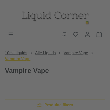
Zum Hauptinhalt springen
Du hast 0 Produk
Ware
10ml Liquids
Alle Liquids
Vampire Vape
Vampire Vape
Vampire Vape
Produkte filtern