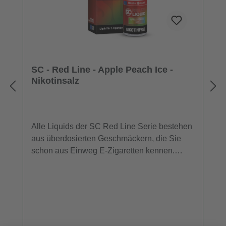
SC - Red Line - Apple Peach Ice -
Nikotinsalz
Alle Liquids der SC Red Line Serie bestehen
aus überdosierten Geschmäckern, die Sie
schon aus Einweg E-Zigaretten kennen.
Daher entfalten die SC Red Line Nikotinsalz
Liquids im niedrigen Leistungsbereich mehr
Aroma als herkömmliche Liquids. Für
Dampfer, die ein E-Liquid mit dem
Geschmack von Apfel, Pfirsich und einer
kühlen Komponente suchen, ist "Apple