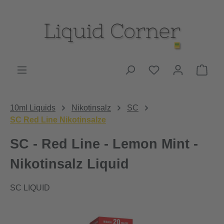
Zum Hauptinhalt springen
Du hast 0 Produk
Ware
10ml Liquids
Nikotinsalz
SC
SC Red Line Nikotinsalze
SC - Red Line - Lemon Mint -
Nikotinsalz Liquid
SC LIQUID
Bildergalerie überspringen