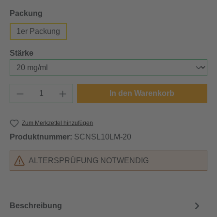
auswählen
Packung
1er Packung
auswählen
Stärke
Produkt Anzahl: Gib den gewünschten Wert e
In den Warenkorb
Zum Merkzettel hinzufügen
Produktnummer:
SCNSL10LM-20
ALTERSPRÜFUNG NOTWENDIG
Beschreibung