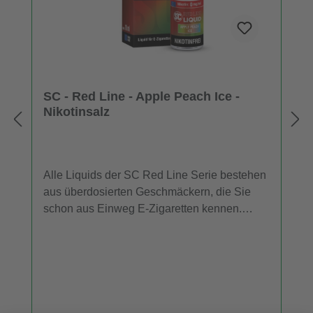
SC - Red Line - Apple Peach Ice -
Nikotinsalz
Alle Liquids der SC Red Line Serie bestehen
aus überdosierten Geschmäckern, die Sie
schon aus Einweg E-Zigaretten kennen.
Daher entfalten die SC Red Line Nikotinsalz
Liquids im niedrigen Leistungsbereich mehr
Aroma als herkömmliche Liquids. Für
Dampfer, die ein E-Liquid mit dem
Geschmack von Apfel, Pfirsich und einer
kühlen Komponente suchen, ist "Apple