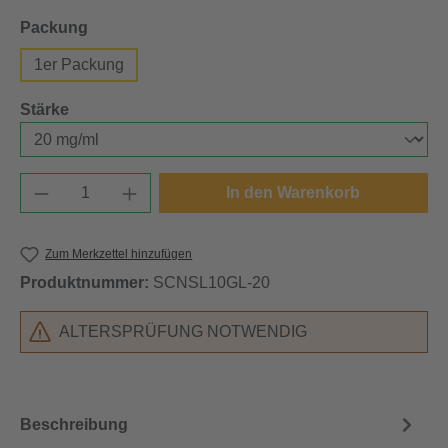
auswählen
Packung
1er Packung
auswählen
Stärke
Produkt Anzahl: Gib den gewünschten Wert e
In den Warenkorb
Zum Merkzettel hinzufügen
Produktnummer:
SCNSL10GL-20
ALTERSPRÜFUNG NOTWENDIG
Beschreibung