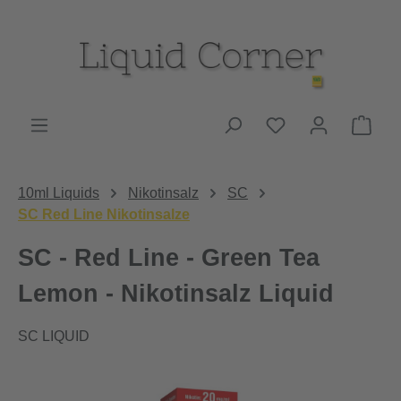
Zum Hauptinhalt springen
Du hast 0 Produk
Ware
10ml Liquids
Nikotinsalz
SC
SC Red Line Nikotinsalze
SC - Red Line - Green Tea
Lemon - Nikotinsalz Liquid
SC LIQUID
Bildergalerie überspringen