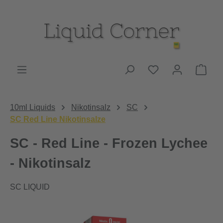
Zum Hauptinhalt springen
Du hast 0 Produk
Ware
10ml Liquids
Nikotinsalz
SC
SC Red Line Nikotinsalze
SC - Red Line - Frozen Lychee
- Nikotinsalz
SC LIQUID
Bildergalerie überspringen