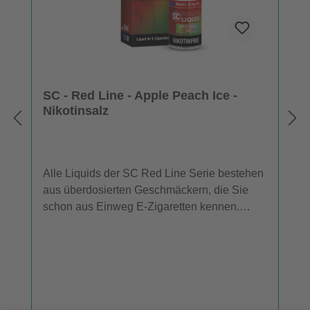
SC - Red Line - Apple Peach Ice -
Nikotinsalz
Alle Liquids der SC Red Line Serie bestehen
aus überdosierten Geschmäckern, die Sie
schon aus Einweg E-Zigaretten kennen.
Daher entfalten die SC Red Line Nikotinsalz
Liquids im niedrigen Leistungsbereich mehr
Aroma als herkömmliche Liquids. Für
Dampfer, die ein E-Liquid mit dem
Geschmack von Apfel, Pfirsich und einer
kühlen Komponente suchen, ist "Apple