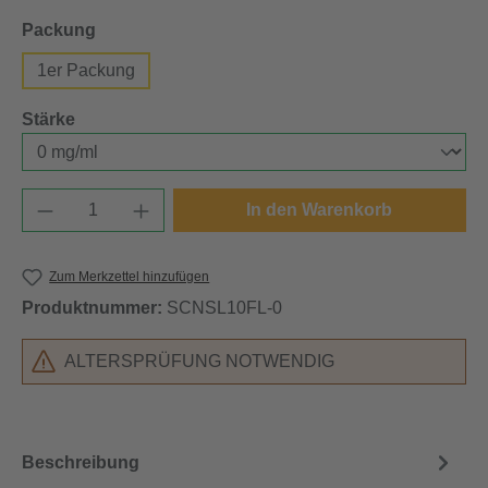
auswählen
Packung
1er Packung
auswählen
Stärke
Produkt Anzahl: Gib den gewünschten Wert e
In den Warenkorb
Zum Merkzettel hinzufügen
Produktnummer:
SCNSL10FL-0
ALTERSPRÜFUNG NOTWENDIG
Beschreibung