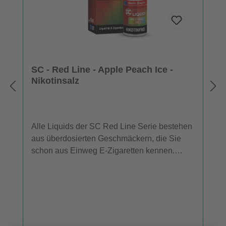
SC - Red Line - Apple Peach Ice -
Nikotinsalz
Alle Liquids der SC Red Line Serie bestehen
aus überdosierten Geschmäckern, die Sie
schon aus Einweg E-Zigaretten kennen.
Daher entfalten die SC Red Line Nikotinsalz
Liquids im niedrigen Leistungsbereich mehr
Aroma als herkömmliche Liquids. Für
Dampfer, die ein E-Liquid mit dem
Geschmack von Apfel, Pfirsich und einer
kühlen Komponente suchen, ist "Apple