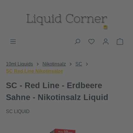
Zum Hauptinhalt springen
Du hast 0 Produk
Ware
10ml Liquids
Nikotinsalz
SC
SC Red Line Nikotinsalze
SC - Red Line - Erdbeere
Sahne - Nikotinsalz Liquid
SC LIQUID
Bildergalerie überspringen