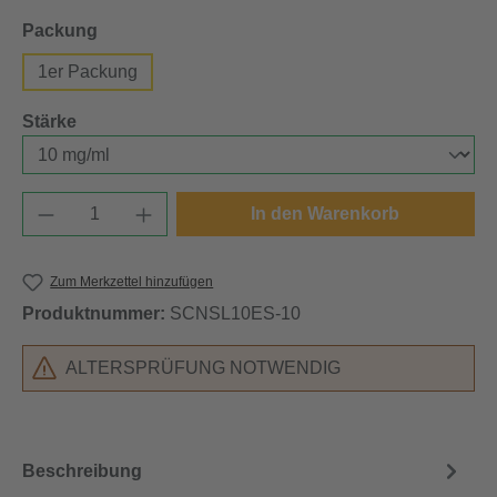
auswählen
Packung
1er Packung
auswählen
Stärke
Produkt Anzahl: Gib den gewünschten Wert e
In den Warenkorb
Zum Merkzettel hinzufügen
Produktnummer:
SCNSL10ES-10
ALTERSPRÜFUNG NOTWENDIG
Beschreibung