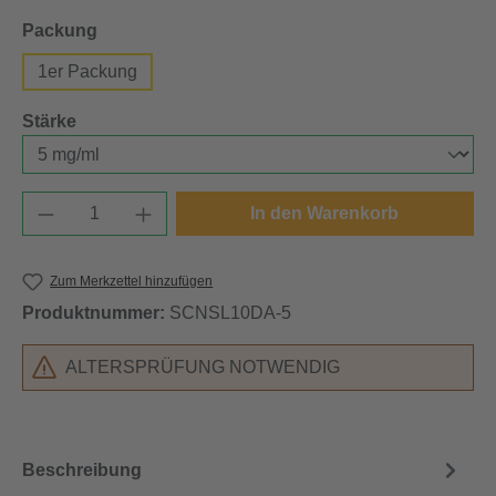
auswählen
Packung
1er Packung
auswählen
Stärke
Produkt Anzahl: Gib den gewünschten Wert e
In den Warenkorb
Zum Merkzettel hinzufügen
Produktnummer:
SCNSL10DA-5
ALTERSPRÜFUNG NOTWENDIG
Beschreibung