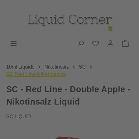
Zum Hauptinhalt springen
Du hast 0 Produk
Ware
10ml Liquids
Nikotinsalz
SC
SC Red Line Nikotinsalze
SC - Red Line - Double Apple -
Nikotinsalz Liquid
SC LIQUID
Bildergalerie überspringen