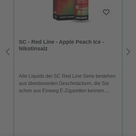
SC - Red Line - Apple Peach Ice -
Nikotinsalz
Alle Liquids der SC Red Line Serie bestehen
aus überdosierten Geschmäckern, die Sie
schon aus Einweg E-Zigaretten kennen.
Daher entfalten die SC Red Line Nikotinsalz
Liquids im niedrigen Leistungsbereich mehr
Aroma als herkömmliche Liquids. Für
Dampfer, die ein E-Liquid mit dem
Geschmack von Apfel, Pfirsich und einer
kühlen Komponente suchen, ist "Apple