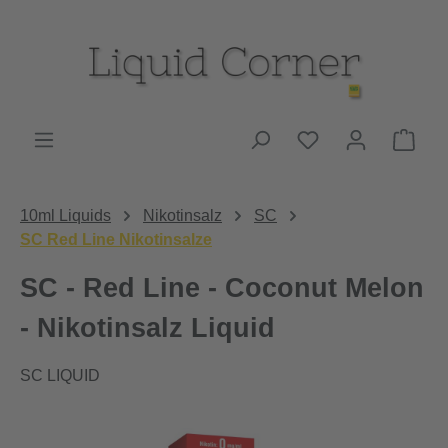
Zum Hauptinhalt springen
Du hast 0 Produk
Ware
10ml Liquids
Nikotinsalz
SC
SC Red Line Nikotinsalze
SC - Red Line - Coconut Melon
- Nikotinsalz Liquid
SC LIQUID
Bildergalerie überspringen