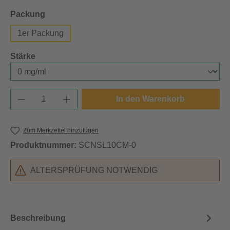
auswählen
Packung
1er Packung
auswählen
Stärke
Produkt Anzahl: Gib den gewünschten Wert e
In den Warenkorb
Zum Merkzettel hinzufügen
Produktnummer:
SCNSL10CM-0
ALTERSPRÜFUNG NOTWENDIG
Beschreibung