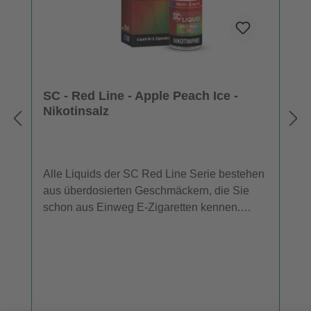
SC - Red Line - Apple Peach Ice -
Nikotinsalz
Alle Liquids der SC Red Line Serie bestehen
aus überdosierten Geschmäckern, die Sie
schon aus Einweg E-Zigaretten kennen.
Daher entfalten die SC Red Line Nikotinsalz
Liquids im niedrigen Leistungsbereich mehr
Aroma als herkömmliche Liquids. Für
Dampfer, die ein E-Liquid mit dem
Geschmack von Apfel, Pfirsich und einer
kühlen Komponente suchen, ist "Apple