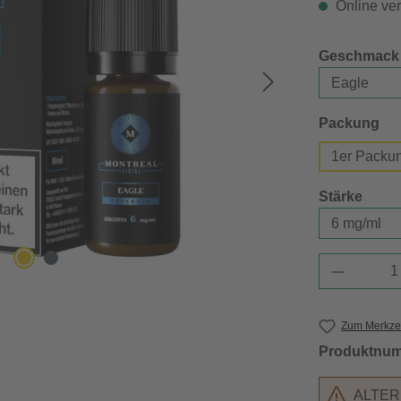
Online verf
Geschmack
au
Packung
1er Packu
ausw
Stärke
Produkt 
Zum Merkzet
Produktnu
ALTE