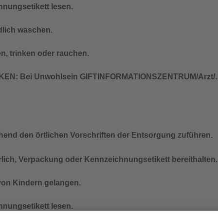
nungsetikett lesen.
lich waschen.
n, trinken oder rauchen.
EN: Bei Unwohlsein GIFTINFORMATIONSZENTRUM/Arzt
chend den örtlichen Vorschriften der Entsorgung zuführen.
derlich, Verpackung oder Kennzeichnungsetikett bereithalten.
 von Kindern gelangen.
nungsetikett lesen.