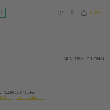
Du hast 0 Produkte auf d
0,00 €
Ware
MONTREAL ORIGINAL
eis:
€
ter
(1.199,00 € / 1 Liter)
 MwSt. zzgl. Versandkosten