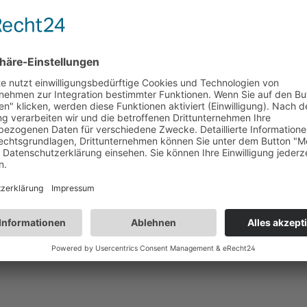
lich waschen.
n, trinken oder rauchen.
EN: Bei Unwohlsein GIFTINFORMATIONSZENTRUM/Arzt
chend den örtlichen Vorschriften der Entsorgung zuführen.
itsverordnung (GPSR)