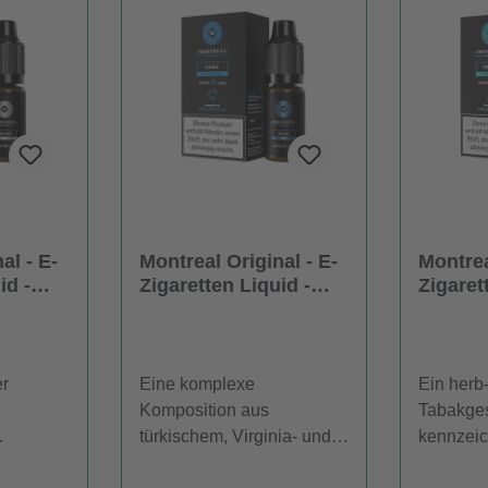
al - E-
Montreal Original - E-
Montrea
id -
Zigaretten Liquid -
Zigaret
Eagle
French
er
Eine komplexe
Ein herb
Komposition aus
Tabakge
türkischem, Virginia- und
kennzeic
t das
Burley-Tabak prägt das
E-Zigare