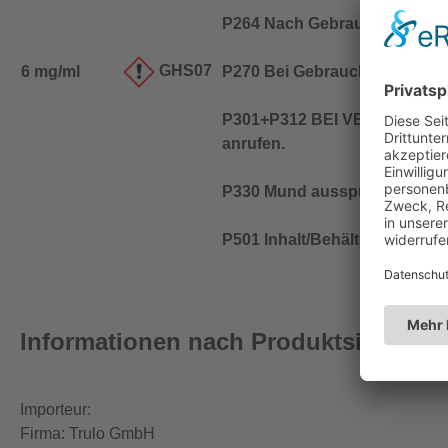
P264 Nach Gebrauch … gründ
GHS07
6 mg/ml
P270 Bei Gebrauch nicht esse
P301+P312 BEI VERSCHLUCK
anrufen.
P330 Mund ausspülen.
P501 Inhalt/Behälter entspre
Informationen nach Produktsicherhe
Importeur:
Firma: Trulo GmbH