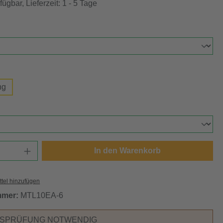
ügbar, Lieferzeit: 1 - 5 Tage
auswählen
swählen
ng
ählen
Anzahl: Gib den gewünschten Wert ein oder
In den Warenkorb
tel hinzufügen
mmer:
MTL10EA-6
RSPRÜFUNG NOTWENDIG