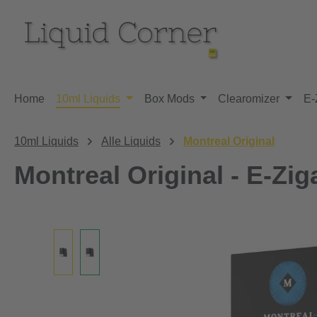
m Hauptinhalt springen
Zur Suche springen
Zur Hauptnavigation springen
Home
10ml Liquids
Box Mods
Clearomizer
E-
10ml Liquids
Alle Liquids
Montreal Original
Montreal Original - E-Zig
Bildergalerie überspringen