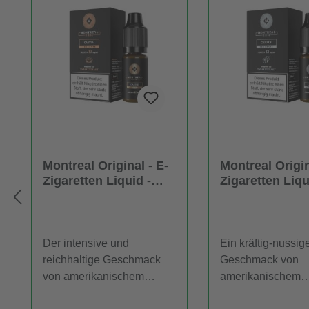
Montreal Original - E-
Montreal Origin
Zigaretten Liquid -
Zigaretten Liqu
Castle
Chance
Der intensive und
Ein kräftig-nussig
reichhaltige Geschmack
Geschmack von
von amerikanischem
amerikanischem
Tabak charakterisiert das
Rösttabak definier