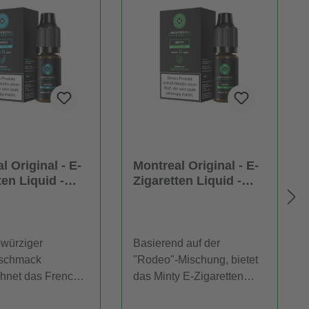
l Original - E-
Montreal Original - E-
ten Liquid -
Zigaretten Liquid -
Minty
-würziger
Basierend auf der
schmack
"Rodeo"-Mischung, bietet
hnet das French
das Minty E-Zigaretten
tten Liquid von
Liquid von Montreal