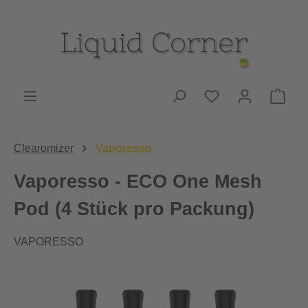
Zum Hauptinhalt springen
Du hast 0 Produk
Ware
Clearomizer
Vaporesso
Vaporesso - ECO One Mesh
Pod (4 Stück pro Packung)
VAPORESSO
Bildergalerie überspringen