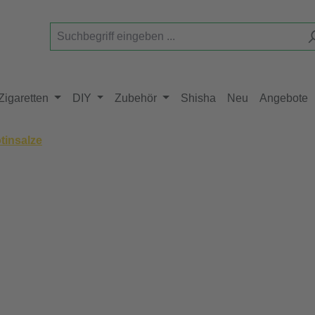
Zigaretten
DIY
Zubehör
Shisha
Neu
Angebote
tinsalze