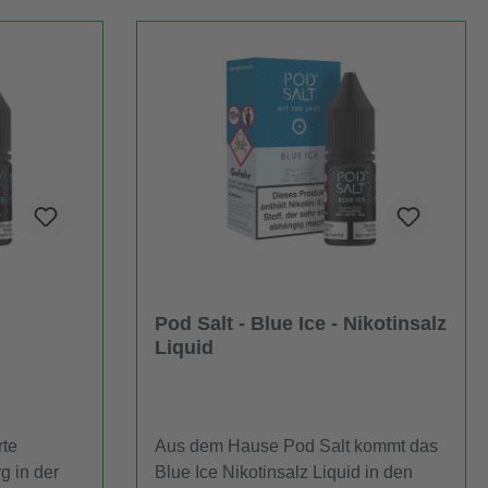
Pod Salt - Blue Ice - Nikotinsalz
Liquid
rte
Aus dem Hause Pod Salt kommt das
g in der
Blue Ice Nikotinsalz Liquid in den