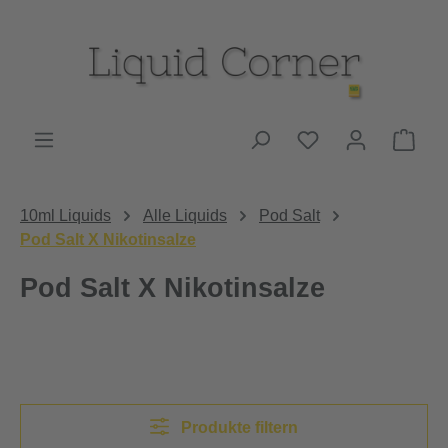
Zum Hauptinhalt springen
Du hast 0 Produk
Ware
10ml Liquids
Alle Liquids
Pod Salt
Pod Salt X Nikotinsalze
Pod Salt X Nikotinsalze
Produkte filtern