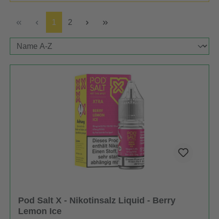
Seite
Seite
1
2
Pod Salt X - Nikotinsalz Liquid - Berry
Lemon Ice