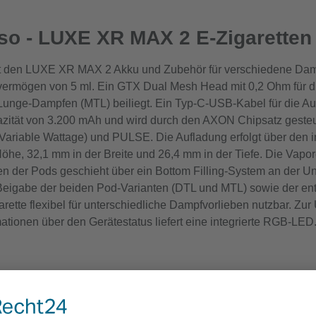
so - LUXE XR MAX 2 E-Zigaretten
 den LUXE XR MAX 2 Akku und Zubehör für verschiedene Dampf
mögen von 5 ml. Ein GTX Dual Mesh Head mit 0,2 Ohm für dire
nge-Dampfen (MTL) beiliegt. Ein Typ-C-USB-Kabel für die Au
zität von 3.200 mAh und wird durch den AXON Chipsatz gesteu
Variable Wattage) und PULSE. Die Aufladung erfolgt über den i
Höhe, 32,1 mm in der Breite und 26,4 mm in der Tiefe. Die Va
n der Pods geschieht über ein Bottom Filling-System an der Un
ie Beigabe der beiden Pod-Varianten (DTL und MTL) sowie de
rette flexibel für unterschiedliche Dampfvorlieben nutzbar. Zu
rmationen über den Gerätestatus liefert eine integrierte RGB-L