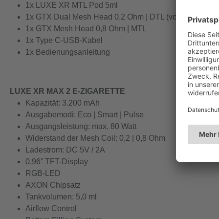
1x LUXE XR MTL Pod 5ml
1x GTX Dual Mesh Head 0,2 Ohm | DTL (vorinstalliert)
1x GTX Mesh Head 0,8 Ohm | MTL
1x Type C-USB-Kabel
1x Bedienungsanleitung
LUXE XR MAX 2 E-ZIGARETTE
Kapazität: 3.200 mAh
Ausgabemodi: Eco | Smart | Pulse
Ausgangsleistung: max. 80 Watt
Widerstand der Mesh Coil: 0,2 | 0,8 Ohm
Ladestrom: DC 5V / 2A
0,96” TFT-Display
RGB-LED
AXON Chipsatz
Tankvolumen: 5,0 ml
Airflow Control