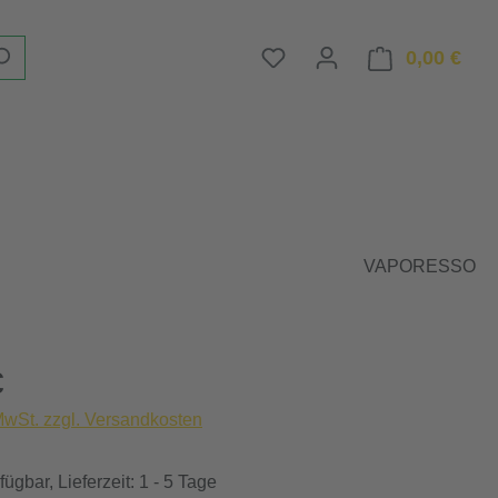
Du hast 0 Produkte auf d
0,00 €
Ware
VAPORESSO
eis:
€
 MwSt. zzgl. Versandkosten
ügbar, Lieferzeit: 1 - 5 Tage