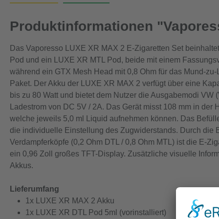
Produktinformationen "Vapores
Das Vaporesso LUXE XR MAX 2 E-Zigaretten Set beinhaltet
Pod und ein LUXE XR MTL Pod, beide mit einem Fassungsver
während ein GTX Mesh Head mit 0,8 Ohm für das Mund-zu-Lu
Paket. Der Akku der LUXE XR MAX 2 verfügt über eine Kapa
bis zu 80 Watt und bietet dem Nutzer die Ausgabemodi VW (
Ladestrom von DC 5V / 2A. Das Gerät misst 108 mm in der 
welche jeweils 5,0 ml Liquid aufnehmen können. Das Befülle
die individuelle Einstellung des Zugwiderstands. Durch d
Verdampferköpfe (0,2 Ohm DTL / 0,8 Ohm MTL) ist die E-Ziga
ein 0,96 Zoll großes TFT-Display. Zusätzliche visuelle Info
Akkus.
Lieferumfang
1x LUXE XR MAX 2 Akku
1x LUXE XR DTL Pod 5ml (vorinstalliert)