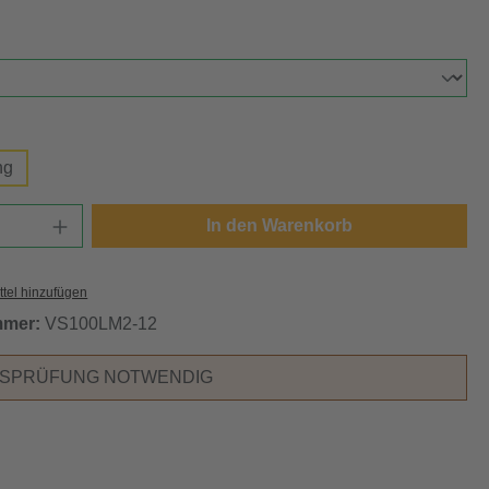
hlen
swählen
ng
Anzahl: Gib den gewünschten Wert ein oder
In den Warenkorb
tel hinzufügen
mmer:
VS100LM2-12
RSPRÜFUNG NOTWENDIG