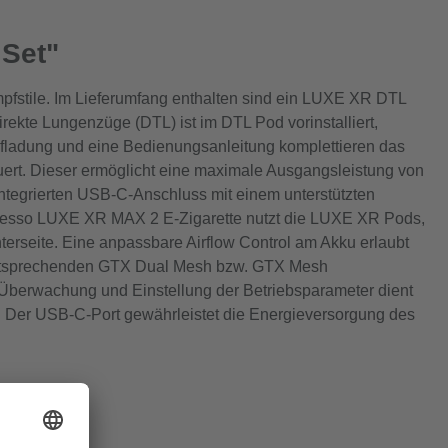
 Set"
stile. Im Lieferumfang enthalten sind ein LUXE XR DTL
kte Lungenzüge (DTL) ist im DTL Pod vorinstalliert,
fladung und eine Bedienungsanleitung komplettieren das
ert. Dieser ermöglicht eine maximale Ausgangsleistung von
ntegrierten USB-C-Anschluss mit einem unterstützten
poresso LUXE XR MAX 2 E-Zigarette nutzt die LUXE XR Pods,
terseite. Eine anpassbare Airflow Control am Akku erlaubt
r entsprechenden GTX Dual Mesh bzw. GTX Mesh
r Überwachung und Einstellung der Betriebsparameter dient
ED. Der USB-C-Port gewährleistet die Energieversorgung des