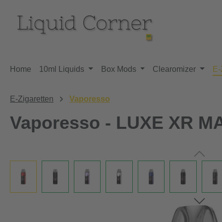
m Hauptinhalt springen
Zur Suche springen
Zur Hauptnavigation springen
Home
10ml Liquids
Box Mods
Clearomizer
E-
E-Zigaretten
Vaporesso
Vaporesso - LUXE XR MAX
Bildergalerie überspringen