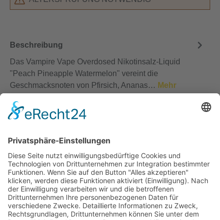
Beschreibung
Das Vampire Vape Overdosed Nikotinsalz-Liquid
"Peach Pineapple Watermelon" vereint die
Geschmacksnoten von Pfirsich, Ananas…
Mehr
Bewertungen
Service-Hotline
Vertrag widerrufen