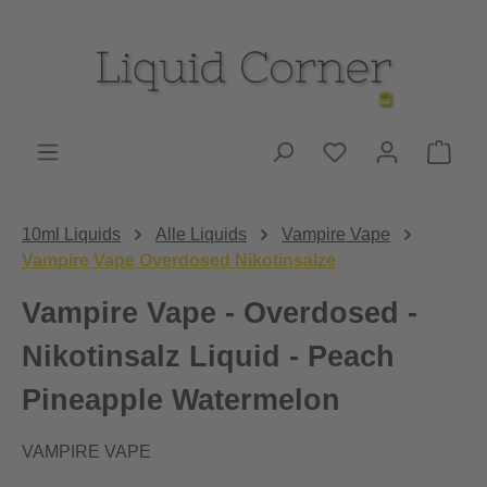
Zum Hauptinhalt springen
Du hast 0 Produk
Ware
10ml Liquids
Alle Liquids
Vampire Vape
Vampire Vape Overdosed Nikotinsalze
Vampire Vape - Overdosed -
Nikotinsalz Liquid - Peach
Pineapple Watermelon
VAMPIRE VAPE