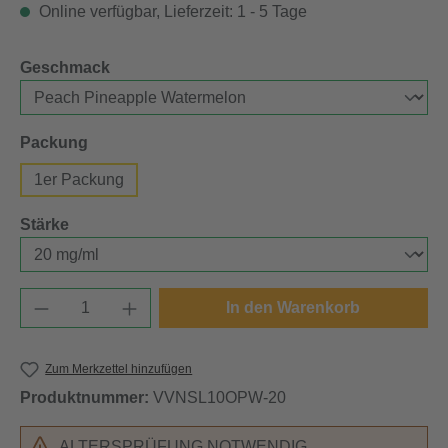
Online verfügbar, Lieferzeit: 1 - 5 Tage
auswählen
Geschmack
auswählen
Packung
1er Packung
auswählen
Stärke
Produkt Anzahl: Gib den gewünschten Wert e
In den Warenkorb
Zum Merkzettel hinzufügen
Produktnummer:
VVNSL10OPW-20
ALTERSPRÜFUNG NOTWENDIG