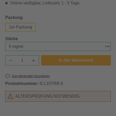
Online verfügbar, Lieferzeit: 1 - 5 Tage
auswählen
Packung
1er Packung
auswählen
Stärke
Produkt Anzahl: Gib den gewünschten Wert e
In den Warenkorb
Zum Merkzettel hinzufügen
Produktnummer:
ICL10TRB-9
ALTERSPRÜFUNG NOTWENDIG