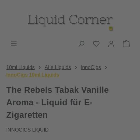
Zum Hauptinhalt springen
Du hast 0 Produk
Ware
10ml Liquids
Alle Liquids
InnoCigs
InnoCigs 10ml Liquids
The Rebels Tabak Vanille
Aroma - Liquid für E-
Zigaretten
INNOCIGS LIQUID