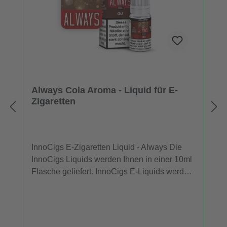
Always Cola Aroma - Liquid für E-
Zigaretten
InnoCigs E-Zigaretten Liquid - Always Die
InnoCigs Liquids werden Ihnen in einer 10ml
Flasche geliefert. InnoCigs E-Liquids werden
in E-Zigaretten und Verdampfern eingesetzt.
In jeder Flasche InnoCigs Liquid sind 10ml
Liquid in Ihrer gewählten Stärke und
Geschmack enthalten. Die Liquids sind