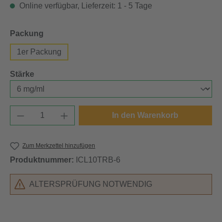
Online verfügbar, Lieferzeit: 1 - 5 Tage
auswählen
Packung
1er Packung
auswählen
Stärke
Produkt Anzahl: Gib den gewünschten Wert e
In den Warenkorb
Zum Merkzettel hinzufügen
Produktnummer:
ICL10TRB-6
ALTERSPRÜFUNG NOTWENDIG