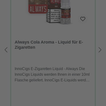
Always Cola Aroma - Liquid für E-
Zigaretten
InnoCigs E-Zigaretten Liquid - Always Die
InnoCigs Liquids werden Ihnen in einer 10ml
Flasche geliefert. InnoCigs E-Liquids werden
in E-Zigaretten und Verdampfern eingesetzt.
In jeder Flasche InnoCigs Liquid sind 10ml
Liquid in Ihrer gewählten Stärke und
Geschmack enthalten. Die Liquids sind