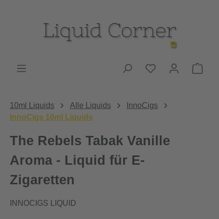
Zum Hauptinhalt springen
Du hast 0 Produk
Ware
10ml Liquids
Alle Liquids
InnoCigs
InnoCigs 10ml Liquids
The Rebels Tabak Vanille
Aroma - Liquid für E-
Zigaretten
INNOCIGS LIQUID