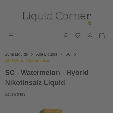
Zum Hauptinhalt springen
Du hast 0 Produk
Ware
10ml Liquids
Alle Liquids
SC
SC Hybrid Nikotinsalze
SC - Watermelon - Hybrid
Nikotinsalz Liquid
SC LIQUID
Bildergalerie überspringen