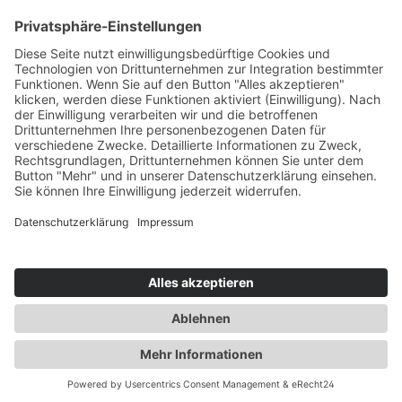
Propylenglycol (49,75%), pflanzliches
Glycerin (49,75%), Nikotin (0,25%),
Service-Hotline
Nikotinbenzoat (0,125%), Nikotinmalat
(0,125%), Aroma Inhaltsstoffe 10mg/ml:
Propylenglycol (49,5%), pflanzliches Glycerin
Vertrag widerrufen
(49,5%), Nikotin (0,5%), Nikotinbenzoat
(0,25%), Nikotinmalat (0,25%), Aroma
Inhaltsstoffe 20mg/ml: Propylenglycol (49%),
Shopservice
pflanzliches Glycerin (49%), Nikotin (1%),
Nikotinbenzoat (0,5%), Nikotinmalat (0,5%),
Aroma Auszeichnung gemäß CLP-
Verordnung (EG) Nr. 1272/2008
Stärke/Option Piktogramme P-Sätze H-Sätze
Alle Preise inkl. gesetzl. Mehrwertsteuer zzgl.
EUH 10 mg/ml GHS07 P101 Ist ärztlicher Rat
Versandkosten
und ggf. Nachnahmegebühren, wenn nicht
erforderlich, Verpackung oder
anders angegeben.
Kennzeichnungsetikett bereithalten.P102
Darf nicht in die Hände von Kindern
Realisiert mit Shopware
gelangen.P270 Bei Gebrauch nicht essen,
trinken oder rauchen.P301+P312 BEI