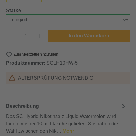
auswählen
Stärke
Produkt Anzahl: Gib den gewünschten Wert e
In den Warenkorb
Zum Merkzettel hinzufügen
Produktnummer:
SCLH10HW-5
ALTERSPRÜFUNG NOTWENDIG
Beschreibung
Das SC Hybrid-Nikotinsalz Liquid Watermelon wird
Ihnen in einer 10 ml Flasche geliefert. Sie haben die
Wahl zwischen den Nik…
Mehr