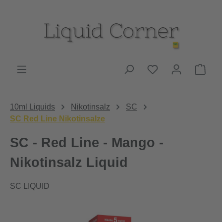
Zum Hauptinhalt springen
Du hast 0 Produk
Ware
10ml Liquids
Nikotinsalz
SC
SC Red Line Nikotinsalze
SC - Red Line - Mango -
Nikotinsalz Liquid
SC LIQUID
Bildergalerie überspringen