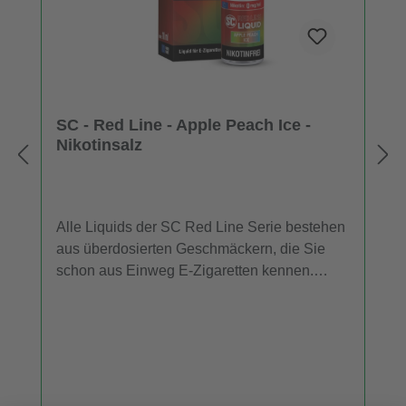
SC - Red Line - Apple Peach Ice -
Nikotinsalz
Alle Liquids der SC Red Line Serie bestehen
aus überdosierten Geschmäckern, die Sie
schon aus Einweg E-Zigaretten kennen.
Daher entfalten die SC Red Line Nikotinsalz
Liquids im niedrigen Leistungsbereich mehr
Aroma als herkömmliche Liquids. Für
Dampfer, die ein E-Liquid mit dem
Geschmack von Apfel, Pfirsich und einer
kühlen Komponente suchen, ist "Apple