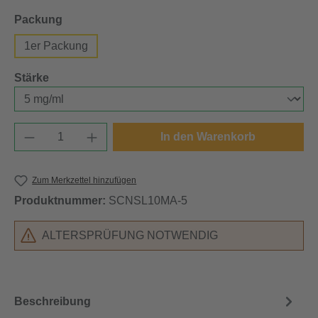
auswählen
Packung
1er Packung
auswählen
Stärke
Produkt Anzahl: Gib den gewünschten Wert e
In den Warenkorb
Zum Merkzettel hinzufügen
Produktnummer:
SCNSL10MA-5
ALTERSPRÜFUNG NOTWENDIG
Beschreibung