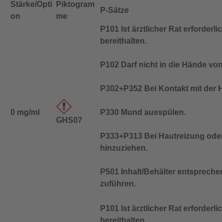
Stärke/Opti
Piktogram
P-Sätze
on
me
P101 Ist ärztlicher Rat erforder
bereithalten.
P102 Darf nicht in die Hände vo
P302+P352 Bei Kontakt mit der H
0 mg/ml
P330 Mund ausspülen.
GHS07
P333+P313 Bei Hautreizung oder -
hinzuziehen.
P501 Inhalt/Behälter entspreche
zuführen.
P101 Ist ärztlicher Rat erforder
bereithalten.