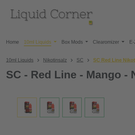
m Hauptinhalt springen
Zur Suche springen
Zur Hauptnavigation springen
Home
10ml Liquids
Box Mods
Clearomizer
E-
10ml Liquids
Nikotinsalz
SC
SC Red Line Nikot
SC - Red Line - Mango - 
Bildergalerie überspringen