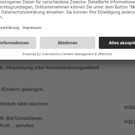
ch waschen.
H412
ort Giftinformationszentrum oder Arzt anrufen.
Wirk
hren.
H317
nd den örtlichen Vorschriften der Entsorgung
lich, Verpackung oder Kennzeichnungsetikett
n Kindern gelangen.
trinken oder rauchen.
H302
: Bei Unwohlsein
H317
zt/… anrufen.