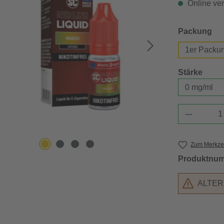
Online verf
au
Packung
1er Packu
ausw
Stärke
Produkt 
Zum Merkzet
Produktnu
ALTE