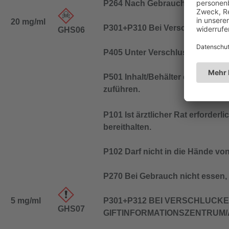
P264 Nach Gebrauch … gründli
20 mg/ml
P301+P310 Bei Verschlucken: Sof
GHS06
P405 Unter Verschluss aufbewa
P501 Inhalt/Behälter entspreche
zuführen.
P101 Ist ärztlicher Rat erforder
bereithalten.
P102 Darf nicht in die Hände vo
P270 Bei Gebrauch nicht essen, 
5 mg/ml
P301+P312 BEI VERSCHLUCKEN
GHS07
GIFTINFORMATIONSZENTRUM/Ar