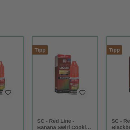
Tipp
Tipp
SC - Red Line -
SC - Re
Banana Swirl Cookie -
Blackb