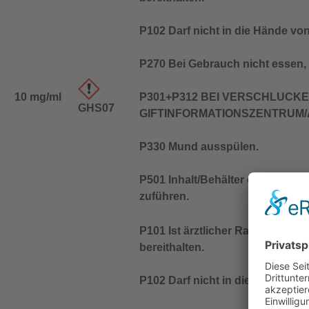
P102 Darf nicht in die Hände vo
P270 Bei Gebrauch nicht essen, 
10 mg/ml
P301+P312 BEI VERSCHLUCKEN
GHS07
GIFTINFORMATIONSZENTRUM/Ar
P330 Mund ausspülen.
P501 Inhalt/Behälter entspreche
zuführen.
P101 Ist ärztlicher Rat erforder
bereithalten.
P102 Darf nicht in die Hände vo