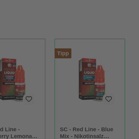
Tipp
d Line -
SC - Red Line - Blue
erry Lemonade
Mix - Nikotinsalz