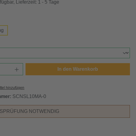
ügbar, Lieferzeit: 1 - 5 Tage
swählen
ng
ählen
Anzahl: Gib den gewünschten Wert ein oder
In den Warenkorb
tel hinzufügen
mmer:
SCNSL10MA-0
RSPRÜFUNG NOTWENDIG