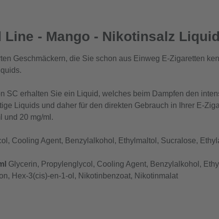
Line - Mango - Nikotinsalz Liqui
rten Geschmäckern, die Sie schon aus Einweg E-Zigaretten kenn
quids.
on SC erhalten Sie ein Liquid, welches beim Dampfen den inte
rtige Liquids und daher für den direkten Gebrauch in Ihrer E-Zig
l und 20 mg/ml.
ol, Cooling Agent, Benzylalkohol, Ethylmaltol, Sucralose, Ethyla
ml
Glycerin, Propylenglycol, Cooling Agent, Benzylalkohol, Ethyl
on, Hex-3(cis)-en-1-ol, Nikotinbenzoat, Nikotinmalat