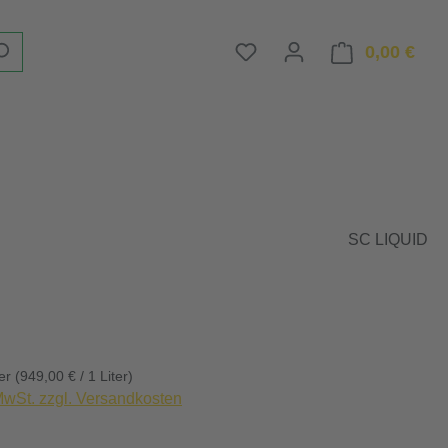
Du hast 0 Produkte auf d
0,00 €
Ware
SC LIQUID
eis:
ter
(949,00 € / 1 Liter)
 MwSt. zzgl. Versandkosten