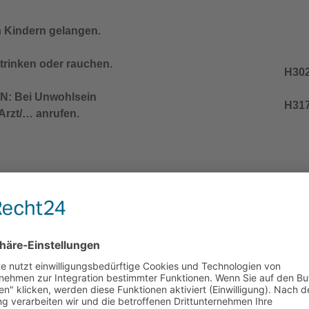
n Kindern gelangen.
trinken oder rauchen.
H302
: Bei Unwohlsein
H317
zt/… anrufen.
nd den örtlichen Vorschriften der Entsorgung
lich, Verpackung oder Kennzeichnungsetikett
H301
n Kindern gelangen.
H312