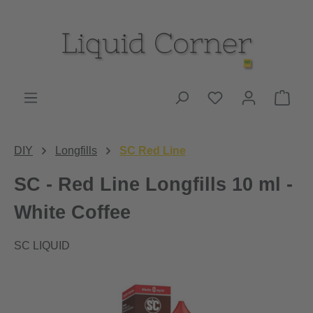
Zum Hauptinhalt springen
Du hast 0 Produk
Ware
DIY
Longfills
SC Red Line
SC - Red Line Longfills 10 ml -
White Coffee
SC LIQUID
Bildergalerie überspringen