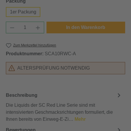
auswählen
Packung
1er Packung
Produkt Anzahl: Gib den gewünschten Wert e
In den Warenkorb
Zum Merkzettel hinzufügen
Produktnummer:
SCA10RWC-A
ALTERSPRÜFUNG NOTWENDIG
Beschreibung
Die Liquids der SC Red Line Serie sind mit
intensivierten Geschmacksrichtungen formuliert, die
Ihnen bereits von Einweg-E-Zi…
Mehr
Bewertungen