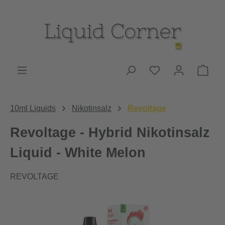
Zum Hauptinhalt springen
Du hast 0 Produk
Ware
10ml Liquids
Nikotinsalz
Revoltage
Revoltage - Hybrid Nikotinsalz
Liquid - White Melon
REVOLTAGE
Bildergalerie überspringen