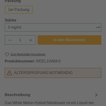
auswählen
Packung
1er Packung
auswählen
Stärke
Produkt Anzahl: Gib den gewünschten Wert e
In den Warenkorb
Zum Merkzettel hinzufügen
Produktnummer:
REEL10WM-0
ALTERSPRÜFUNG NOTWENDIG
Beschreibung
Das White Melon Hybrid Nikotinsalz ist ein Liquid der