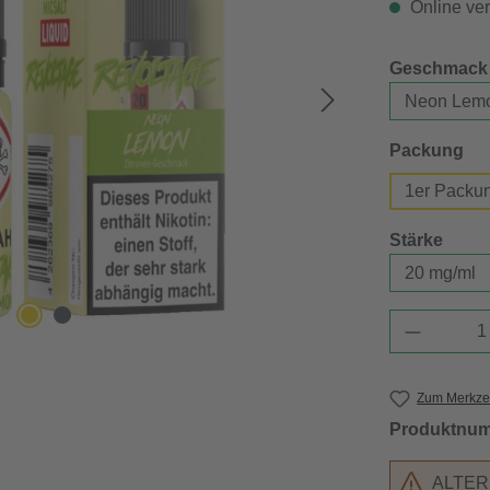
Online verf
Geschmack
au
Packung
1er Packu
ausw
Stärke
Produkt 
Zum Merkzet
Produktnu
ALTE