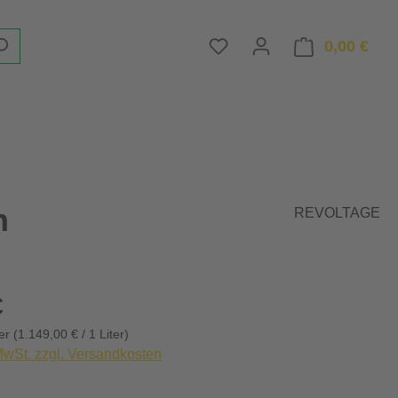
Du hast 0 Produkte auf d
0,00 €
Ware
n
REVOLTAGE
eis:
€
ter
(1.149,00 € / 1 Liter)
 MwSt. zzgl. Versandkosten