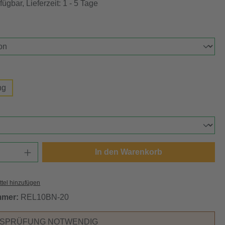
ügbar, Lieferzeit: 1 - 5 Tage
auswählen
swählen
ng
ählen
Anzahl: Gib den gewünschten Wert ein oder
In den Warenkorb
tel hinzufügen
mmer:
REL10BN-20
RSPRÜFUNG NOTWENDIG