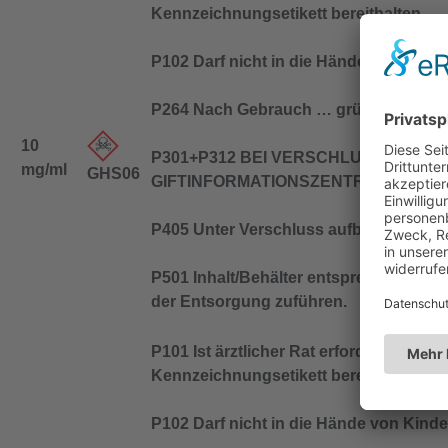
Kennzeichnungsetikett bereithalten.
P102 Darf nicht in die Hände von Kind
P264 Nach Gebrauch … gründlich was
10
P301+P312 BEI VERSCHLUCKEN: Bei 
mg/ml
GHS06
GIFTINFORMATIONSZENTRUM/Arzt/… a
P405 Unter Verschluss aufbewahren.
P501 Inhalt/Behälter entsprechend den 
der Entsorgung zuführen.
P101 Ist ärztlicher Rat erforderlich, V
Kennzeichnungsetikett bereithalten.
P102 Darf nicht in die Hände von Kind