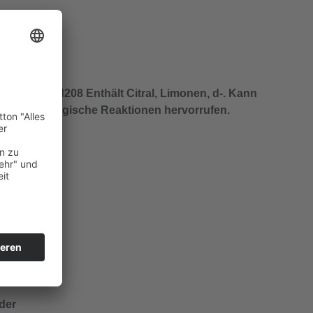
bei
EUH208 Enthält Citral, Limonen, d-. Kann
allergische Reaktionen hervorrufen.
der