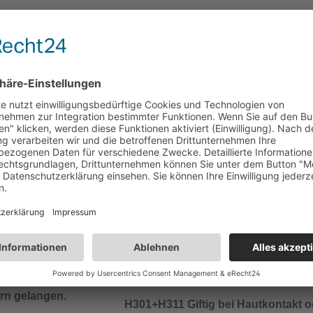
ern gelangen.
chen.
H302+H332 Gesundheitsschädlich 
Verschlucken oder Einatmen.
Unwohlsein
nrufen.
H311 Giftig bei Hautkontakt.
örtlichen Vorschriften
erpackung oder
ern gelangen.
H301+H311 Giftig bei Hautkontakt o