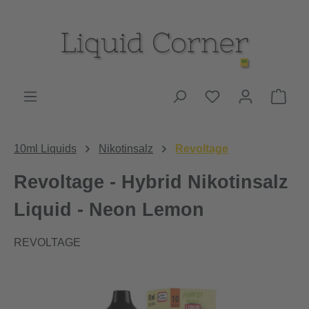
Zum Hauptinhalt springen
Du hast 0 Produk
Ware
10ml Liquids
Nikotinsalz
Revoltage
Revoltage - Hybrid Nikotinsalz
Liquid - Neon Lemon
REVOLTAGE
Bildergalerie überspringen