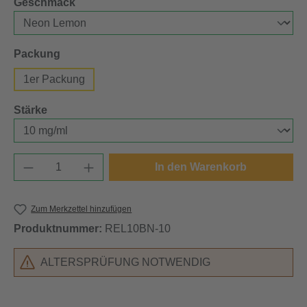
auswählen
Geschmack
auswählen
Packung
1er Packung
auswählen
Stärke
Produkt Anzahl: Gib den gewünschten Wert e
In den Warenkorb
Zum Merkzettel hinzufügen
Produktnummer:
REL10BN-10
ALTERSPRÜFUNG NOTWENDIG